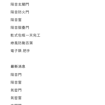
隔音玄關門
隔音防火門
隔音窗
隔音摺疊門
乾式包框一天完工
綠風防颱百葉
電子鎖.把手
最新消息
隔音門
隔音窗
氣密門
氣密窗