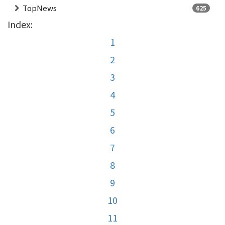
TopNews
625
Index:
1
2
3
4
5
6
7
8
9
10
11