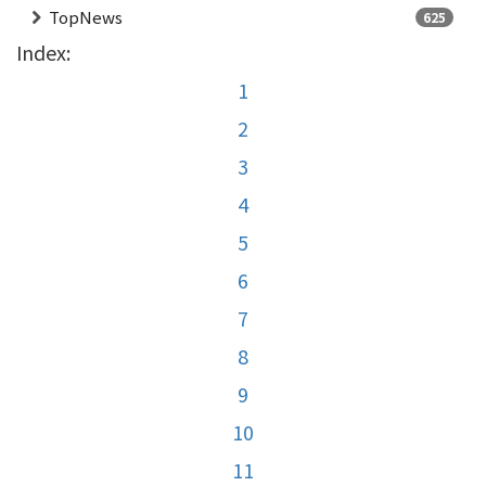
TopNews
625
Index:
1
2
3
4
5
6
7
8
9
10
11