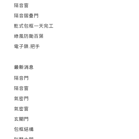
隔音窗
隔音摺疊門
乾式包框一天完工
綠風防颱百葉
電子鎖.把手
最新消息
隔音門
隔音窗
氣密門
氣密窗
玄關門
包框結構