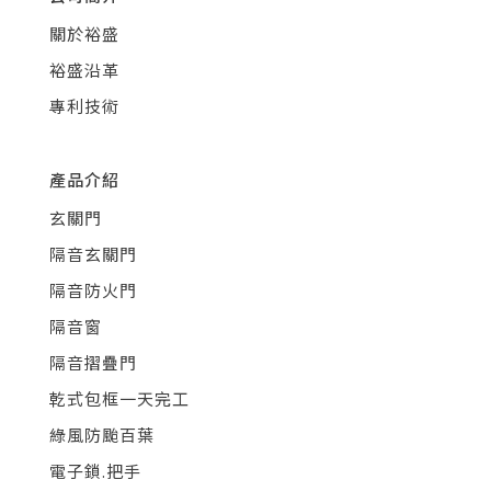
關於裕盛
裕盛沿革
專利技術
產品介紹
玄關門
隔音玄關門
隔音防火門
隔音窗
隔音摺疊門
乾式包框一天完工
綠風防颱百葉
電子鎖.把手