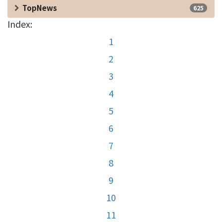
TopNews
625
Index:
1
2
3
4
5
6
7
8
9
10
11