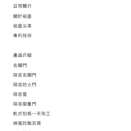
公司簡介
關於裕盛
裕盛沿革
專利技術
產品介紹
玄關門
隔音玄關門
隔音防火門
隔音窗
隔音摺疊門
乾式包框一天完工
綠風防颱百葉