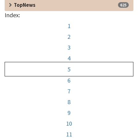
TopNews
625
Index:
1
2
3
4
5
6
7
8
9
10
11