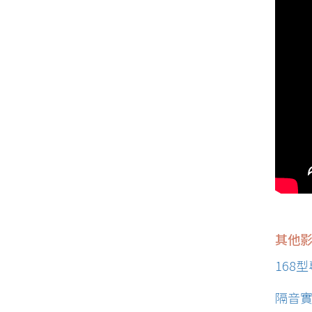
其他
168
隔音實