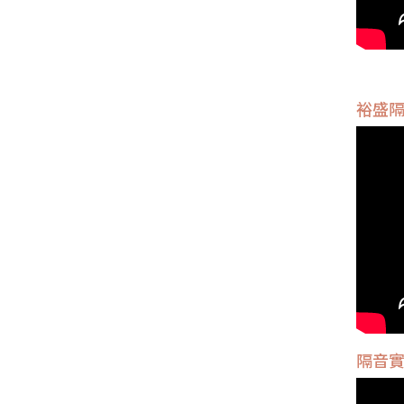
裕盛
隔音實