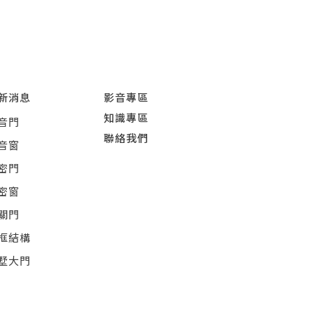
新消息
影音專區
知識專區
音門
聯絡我們
音窗
密門
密窗
關門
框結構
墅大門