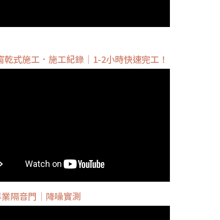
窗乾式施工．施工紀錄｜1-2小時快速完工！
型專業隔音門｜降噪實測