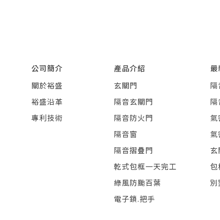
公司簡介
產品介紹
最
關於裕盛
玄關門
隔
裕盛沿革
隔音玄關門
隔
專利技術
隔音防火門
氣
隔音窗
氣
隔音摺疊門
玄
乾式包框一天完工
包
綠風防颱百葉
別
電子鎖.把手