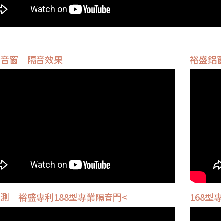
隔音窗｜隔音效果
裕盛鋁
測｜裕盛專利188型專業隔音門<
168