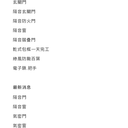
玄關門
隔音玄關門
隔音防火門
隔音窗
隔音摺疊門
乾式包框一天完工
綠風防颱百葉
電子鎖.把手
最新消息
隔音門
隔音窗
氣密門
氣密窗