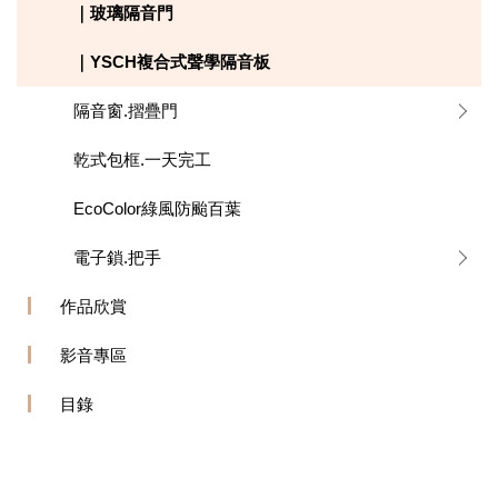
｜玻璃隔音門
｜YSCH複合式聲學隔音板
隔音窗.摺疊門
乾式包框.一天完工
EcoColor綠風防颱百葉
電子鎖.把手
作品欣賞
影音專區
目錄