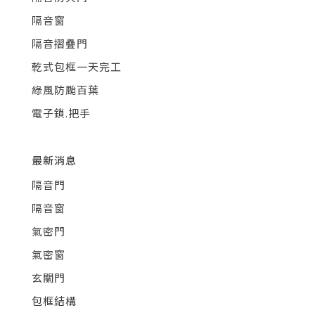
隔音窗
隔音摺疊門
乾式包框一天完工
綠風防颱百葉
電子鎖.把手
最新消息
隔音門
隔音窗
氣密門
氣密窗
玄關門
包框結構