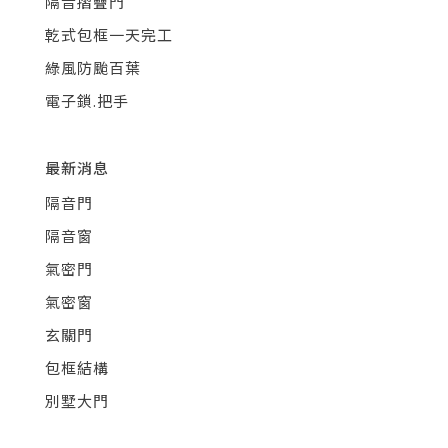
隔音摺疊門
乾式包框一天完工
綠風防颱百葉
電子鎖.把手
最新消息
隔音門
隔音窗
氣密門
氣密窗
玄關門
包框結構
別墅大門