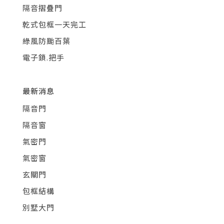
隔音摺疊門
乾式包框一天完工
綠風防颱百葉
電子鎖.把手
最新消息
隔音門
隔音窗
氣密門
氣密窗
玄關門
包框結構
別墅大門