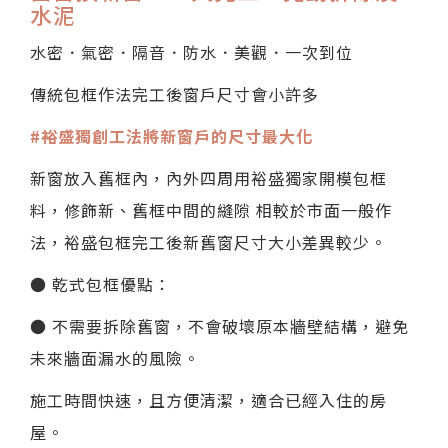
水泥
水密．氣密．隔音．防水．美觀．一次到位
傳統包框作法完工後窗戶尺寸會小許多
#裕盛獨創工法將新窗戶的尺寸最大化
新窗放入舊框內，內外四周用裕盛獨家開模包框
料，修飾新、舊框中間的縫隙 相較於市面一般作
法，裕盛包框完工後新舊窗尺寸大小差異較少。
● 乾式包框優點：
● 不需要拆除舊窗，不會破壞原本牆壁結構，避免
未來牆面漏水的風險。
施工時間快速，且方便清潔，適合已經入住的房
屋。