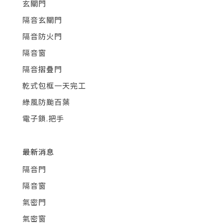
玄關門
隔音玄關門
隔音防火門
隔音窗
隔音摺疊門
乾式包框一天完工
綠風防颱百葉
電子鎖.把手
最新消息
隔音門
隔音窗
氣密門
氣密窗