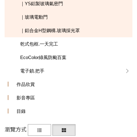
｜YS鋁製玻璃氣密門
｜玻璃電動門
｜鋁合金H型鋼構.玻璃採光罩
乾式包框.一天完工
EcoColor綠風防颱百葉
電子鎖.把手
作品欣賞
影音專區
目錄
瀏覽方式