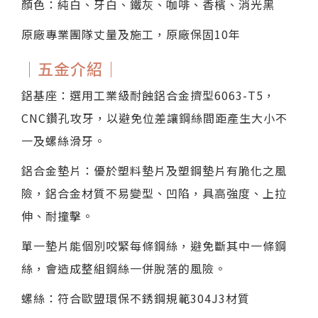
顏色：純白、牙白、鐵灰、咖啡、香檳、消光黑
原廠專業團隊丈量及施工，原廠保固10年
｜五金介紹｜
鋁基座：選用工業級耐蝕鋁合金擠型6063-T5，
CNC鑽孔攻牙，以避免位差讓鋼絲間距產生大小不
一及螺絲滑牙。
鋁合金墊片：優於塑料墊片及塑鋼墊片有脆化之風
險，鋁合金材質不易變型、凹陷，具高強度、上拉
伸、耐撞擊。
單一墊片能個別咬緊每條鋼絲，避免斷其中一條鋼
絲，會造成整組鋼絲一併脫落的風險。
螺絲：符合歐盟環保不銹鋼規範304J3材質