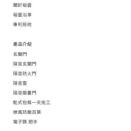
關於裕盛
裕盛沿革
專利技術
產品介紹
玄關門
隔音玄關門
隔音防火門
隔音窗
隔音摺疊門
乾式包框一天完工
綠風防颱百葉
電子鎖.把手