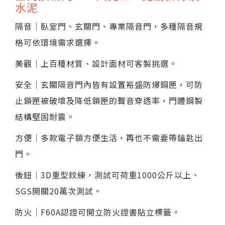
水泥
隔音｜臥室門、玄關門、專業隔音門，多種隔音規
格可依環境需求選擇。
美觀｜上百種材質、設計面材可客製挑選。
安全｜玄關隔音門內皆有設置裕盛防爆鋼匣，可防
止鎖匣被破壞及降低鎖匣的聲音穿透率，門體鋼製
結構堅固耐震。
方便｜多款電子鎖方便生活，再也不需要帶鑰匙出
門。
後鈕｜3D重型鉸練，測試可荷重1000公斤以上、
SGS開關20萬次測試。
防火｜F60A認證可開立防火證書貼立標籤。