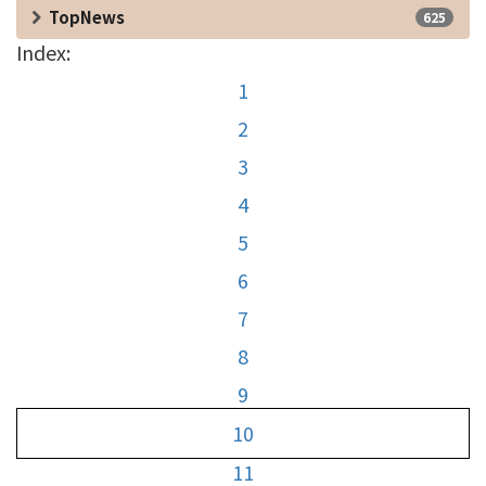
TopNews
625
Index:
1
2
3
4
5
6
7
8
9
10
11