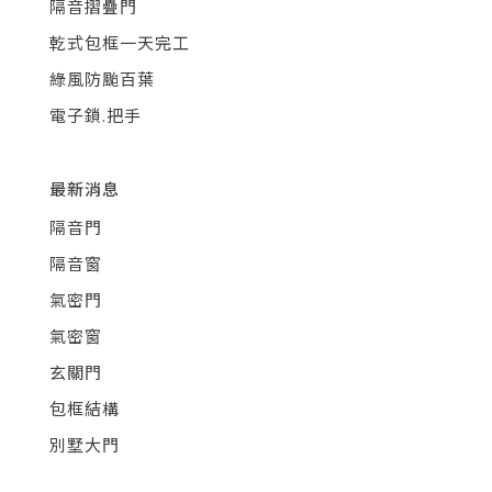
隔音摺疊門
乾式包框一天完工
綠風防颱百葉
電子鎖.把手
最新消息
隔音門
隔音窗
氣密門
氣密窗
玄關門
包框結構
別墅大門