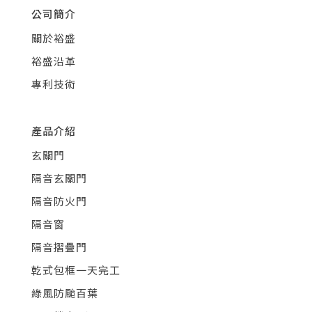
公司簡介
關於裕盛
裕盛沿革
專利技術
產品介紹
玄關門
隔音玄關門
隔音防火門
隔音窗
隔音摺疊門
乾式包框一天完工
綠風防颱百葉