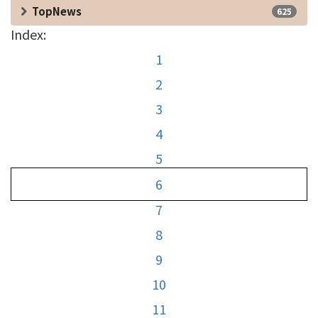
TopNews
625
Index:
1
2
3
4
5
6
7
8
9
10
11