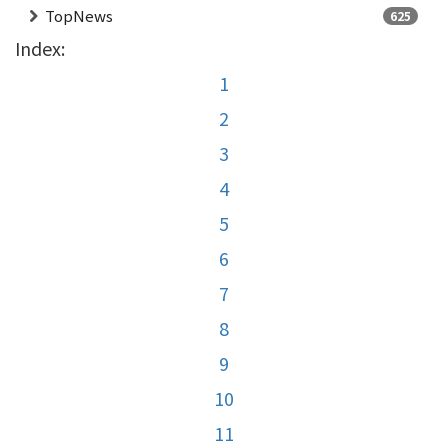
TopNews
625
Index:
1
2
3
4
5
6
7
8
9
10
11