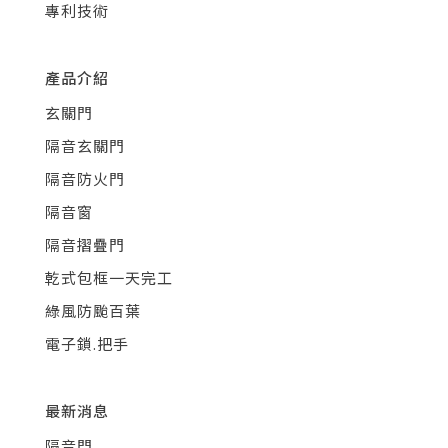
專利技術
產品介紹
玄關門
隔音玄關門
隔音防火門
隔音窗
隔音摺疊門
乾式包框一天完工
綠風防颱百葉
電子鎖.把手
最新消息
隔音門