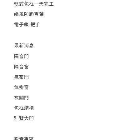
乾式包框一天完工
綠風防颱百葉
電子鎖.把手
最新消息
隔音門
隔音窗
氣密門
氣密窗
玄關門
包框結構
別墅大門
影音專區