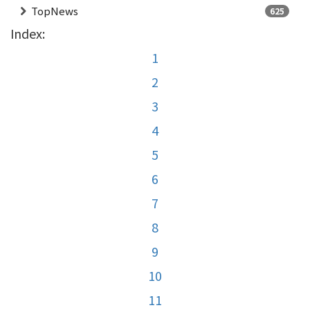
TopNews
625
Index:
1
2
3
4
5
6
7
8
9
10
11