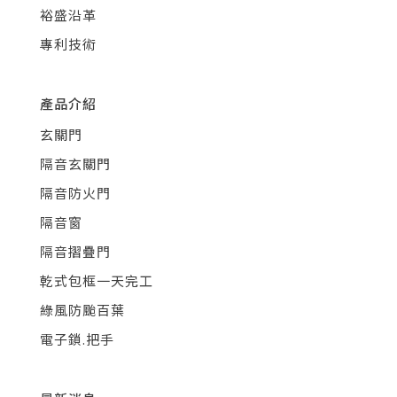
裕盛沿革
專利技術
產品介紹
玄關門
隔音玄關門
隔音防火門
隔音窗
隔音摺疊門
乾式包框一天完工
綠風防颱百葉
電子鎖.把手