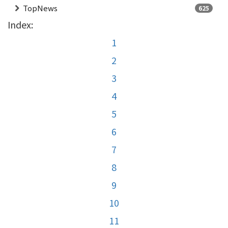
TopNews
625
Index:
1
2
3
4
5
6
7
8
9
10
11