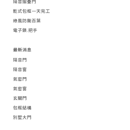
隔音摺疊門
乾式包框一天完工
綠風防颱百葉
電子鎖.把手
最新消息
隔音門
隔音窗
氣密門
氣密窗
玄關門
包框結構
別墅大門