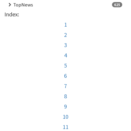
TopNews
625
Index:
1
2
3
4
5
6
7
8
9
10
11