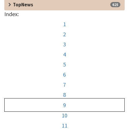
TopNews
625
Index:
1
2
3
4
5
6
7
8
9
10
11