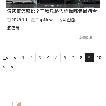
氣密窗怎麼選？三種風格告訴你哪個最適合
2025.1.1
TopNews
氣密窗
氣密窗...
繼續閱讀
_«
«
1
2
3
4
5
6
7
8
9
10
»
»_