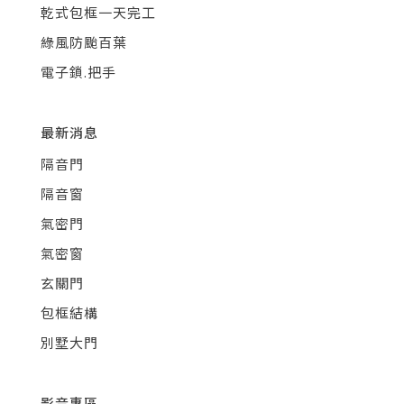
乾式包框一天完工
綠風防颱百葉
電子鎖.把手
最新消息
隔音門
隔音窗
氣密門
氣密窗
玄關門
包框結構
別墅大門
影音專區