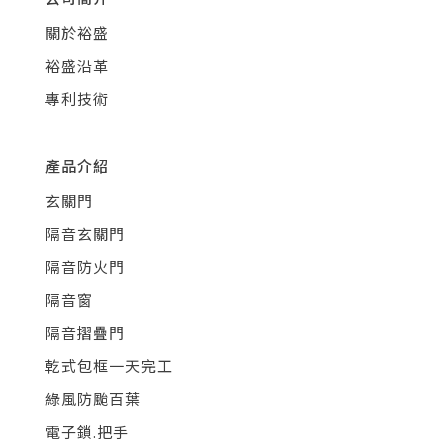
關於裕盛
裕盛沿革
專利技術
產品介紹
玄關門
隔音玄關門
隔音防火門
隔音窗
隔音摺疊門
乾式包框一天完工
綠風防颱百葉
電子鎖.把手