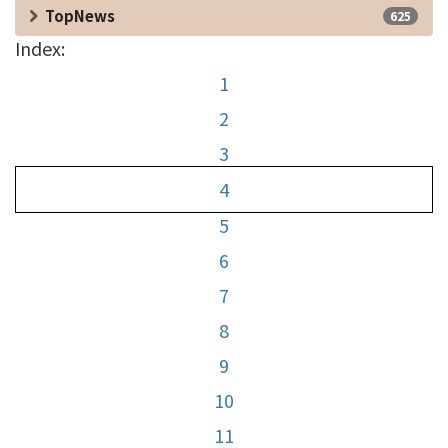
TopNews
625
Index:
1
2
3
4
5
6
7
8
9
10
11