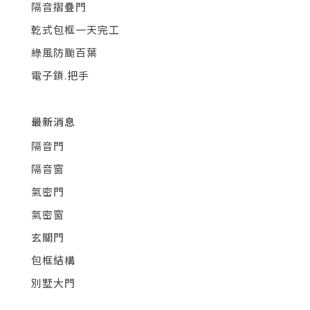
隔音摺疊門
乾式包框一天完工
綠風防颱百葉
電子鎖.把手
最新消息
隔音門
隔音窗
氣密門
氣密窗
玄關門
包框結構
別墅大門