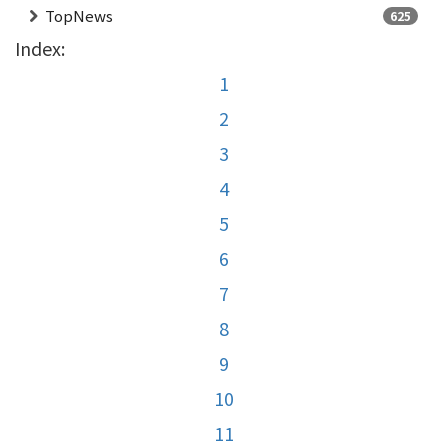
TopNews
625
Index:
1
2
3
4
5
6
7
8
9
10
11