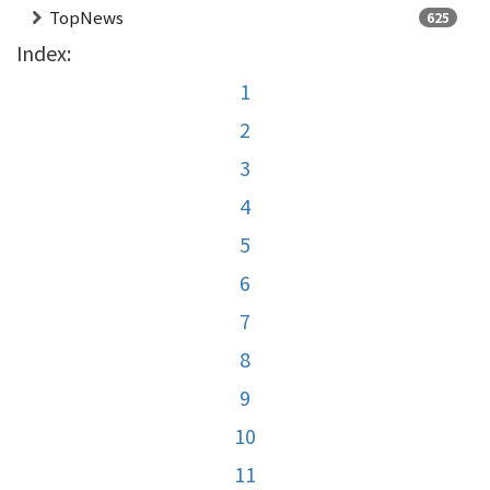
TopNews
625
Index:
1
2
3
4
5
6
7
8
9
10
11