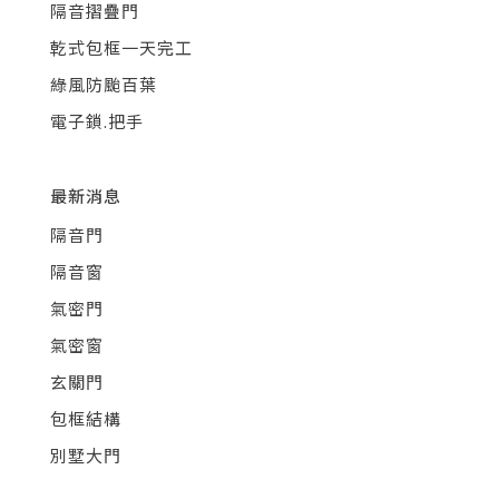
隔音摺疊門
乾式包框一天完工
綠風防颱百葉
電子鎖.把手
最新消息
隔音門
隔音窗
氣密門
氣密窗
玄關門
包框結構
別墅大門