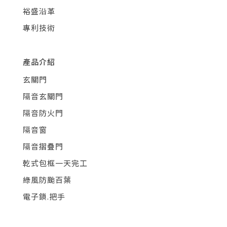
裕盛沿革
專利技術
產品介紹
玄關門
隔音玄關門
隔音防火門
隔音窗
隔音摺疊門
乾式包框一天完工
綠風防颱百葉
電子鎖.把手