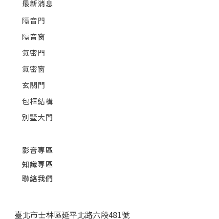
最新消息
隔音門
隔音窗
氣密門
氣密窗
玄關門
包框結構
別墅大門
影音專區
知識專區
聯絡我們
臺北市士林區延平北路六段481號