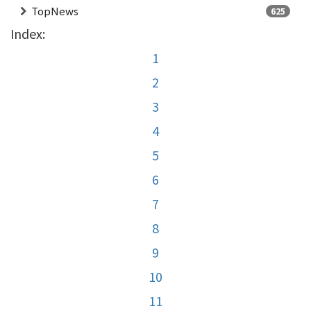
TopNews
625
Index:
1
2
3
4
5
6
7
8
9
10
11