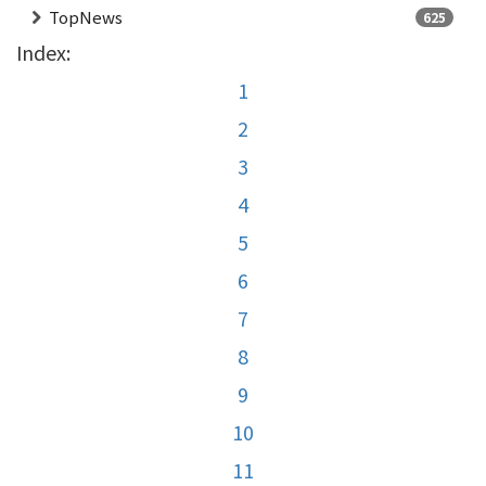
TopNews
625
Index:
1
2
3
4
5
6
7
8
9
10
11