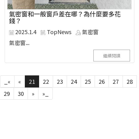
氣密窗和一般窗戶差在哪？為什麼要多花
錢？
2025.1.4
TopNews
氣密窗
氣密窗...
繼續閱讀
_«
«
21
22
23
24
25
26
27
28
29
30
»
»_