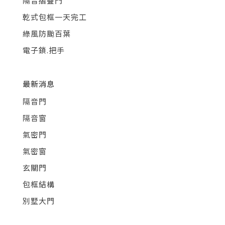
隔音摺疊門
乾式包框一天完工
綠風防颱百葉
電子鎖.把手
最新消息
隔音門
隔音窗
氣密門
氣密窗
玄關門
包框結構
別墅大門