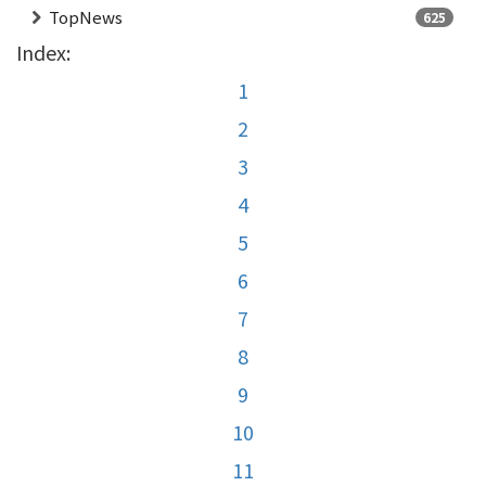
TopNews
625
Index:
1
2
3
4
5
6
7
8
9
10
11