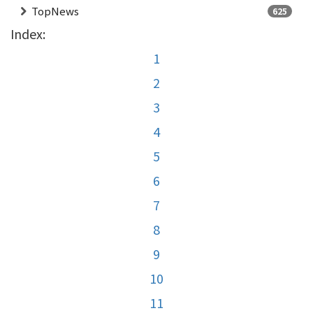
TopNews
625
Index:
1
2
3
4
5
6
7
8
9
10
11