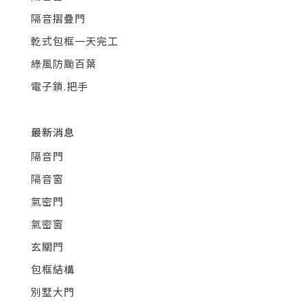
隔音摺疊門
乾式包框一天完工
綠風防颱百葉
電子鎖.把手
最新消息
隔音門
隔音窗
氣密門
氣密窗
玄關門
包框結構
別墅大門