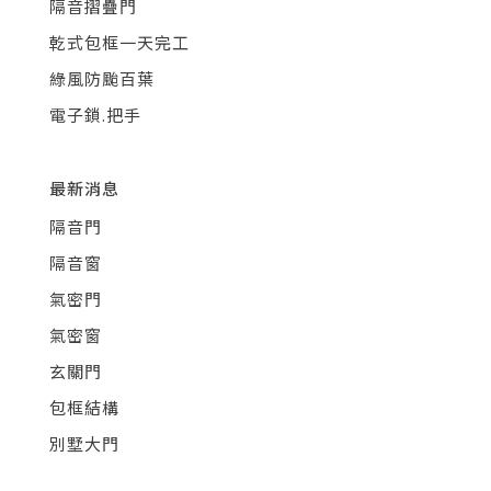
隔音摺疊門
乾式包框一天完工
綠風防颱百葉
電子鎖.把手
最新消息
隔音門
隔音窗
氣密門
氣密窗
玄關門
包框結構
別墅大門