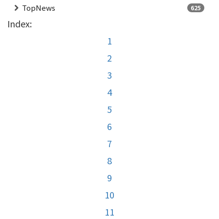
TopNews
625
Index:
1
2
3
4
5
6
7
8
9
10
11