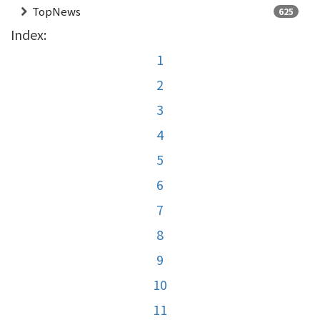
TopNews
625
Index:
1
2
3
4
5
6
7
8
9
10
11