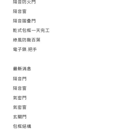
隔音防火門
隔音窗
隔音摺疊門
乾式包框一天完工
綠風防颱百葉
電子鎖.把手
最新消息
隔音門
隔音窗
氣密門
氣密窗
玄關門
包框結構