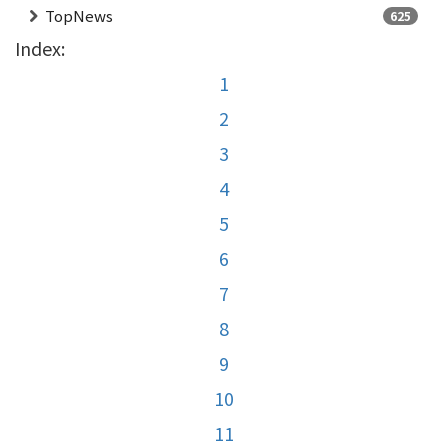
TopNews
625
Index:
1
2
3
4
5
6
7
8
9
10
11