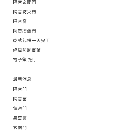
隔音玄關門
隔音防火門
隔音窗
隔音摺疊門
乾式包框一天完工
綠風防颱百葉
電子鎖.把手
最新消息
隔音門
隔音窗
氣密門
氣密窗
玄關門