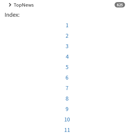
TopNews
625
Index:
1
2
3
4
5
6
7
8
9
10
11