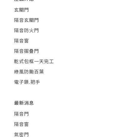
玄關門
隔音玄關門
隔音防火門
隔音窗
隔音摺疊門
乾式包框一天完工
綠風防颱百葉
電子鎖.把手
最新消息
隔音門
隔音窗
氣密門