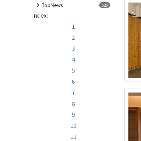
TopNews
625
Index:
1
2
3
4
5
6
7
8
9
10
11