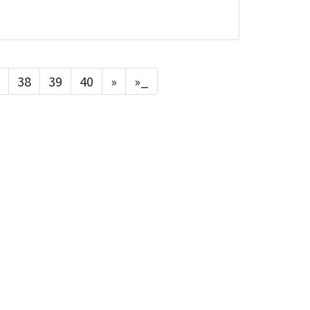
38
39
40
»
»_