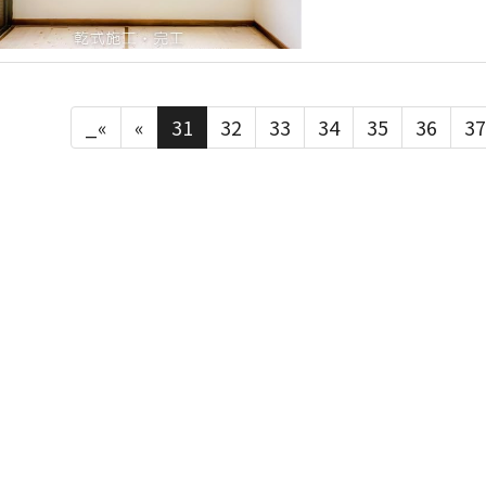
_«
«
31
32
33
34
35
36
37