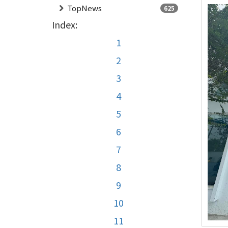
TopNews
625
Index:
1
2
3
4
5
6
7
8
9
10
11