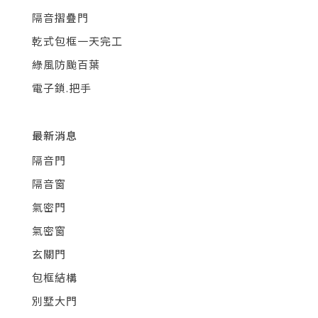
隔音摺疊門
乾式包框一天完工
綠風防颱百葉
電子鎖.把手
最新消息
隔音門
隔音窗
氣密門
氣密窗
玄關門
包框結構
別墅大門