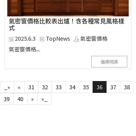
氣密窗價格比較表出爐！含各種常見風格樣
式
2025.6.3
TopNews
氣密窗價格
氣密窗價格...
繼續閱讀
_«
«
31
32
33
34
35
36
37
38
39
40
»
»_