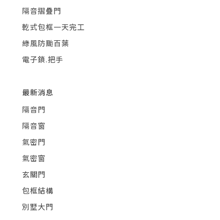
隔音摺疊門
乾式包框一天完工
綠風防颱百葉
電子鎖.把手
最新消息
隔音門
隔音窗
氣密門
氣密窗
玄關門
包框結構
別墅大門