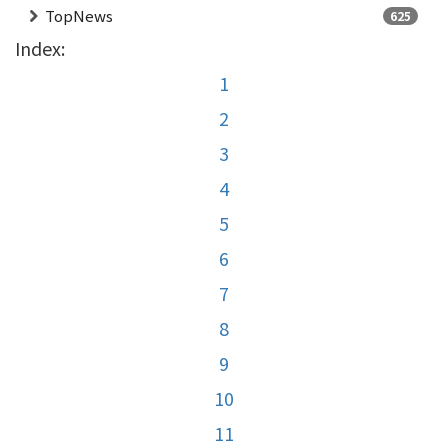
TopNews
625
Index:
1
2
3
4
5
6
7
8
9
10
11