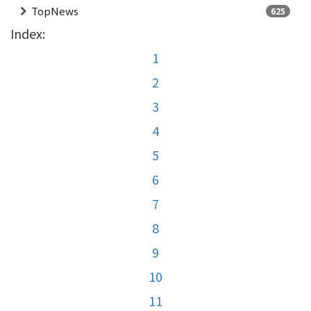
TopNews
625
Index:
1
2
3
4
5
6
7
8
9
10
11