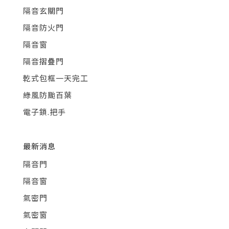
隔音玄關門
隔音防火門
隔音窗
隔音摺疊門
乾式包框一天完工
綠風防颱百葉
電子鎖.把手
最新消息
隔音門
隔音窗
氣密門
氣密窗