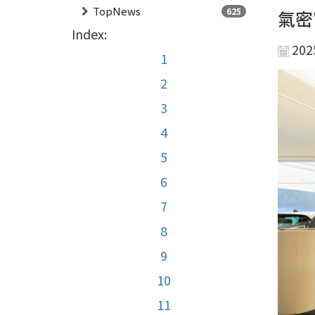
TopNews
625
氣密
Index:
202
1
2
3
4
5
6
7
8
9
10
11