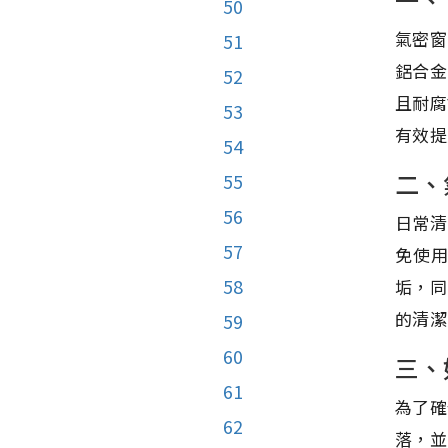
50
氣密窗
51
鋁合金
52
且耐腐
53
有效提
54
二、
55
56
日常清
57
免使
58
垢，同
的清潔
59
60
三、
61
為了確
62
落，並