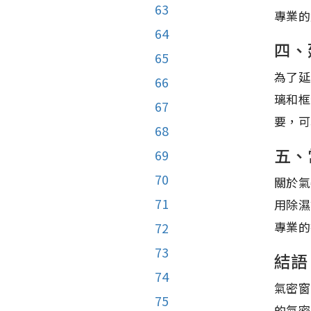
63
專業的
64
四、
65
為了延
66
璃和框
67
要，可
68
五、
69
70
關於氣
71
用除濕
專業的
72
73
結語
74
氣密窗
75
的氣密