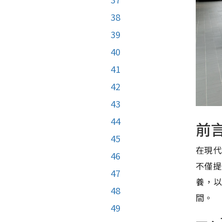
38
39
40
41
42
43
44
前
45
在現代
46
不僅提
47
養，
48
間。
49
一、