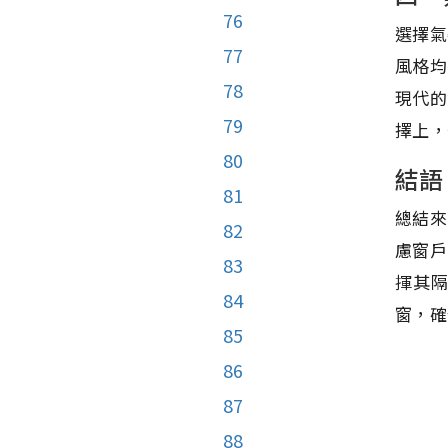
76
選擇氣
77
風格均
78
現代的
79
擇上，
80
結語
81
總結來
82
慮窗戶
83
揮其
84
窗，確
85
86
87
88