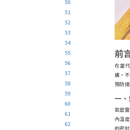
50
51
52
53
54
前
55
56
在當
57
痛，不
58
預防措
59
一、
60
氣密窗
61
內溫度
62
的密封