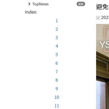
TopNews
625
避免
Index:
202
1
2
3
4
5
6
7
8
9
10
11