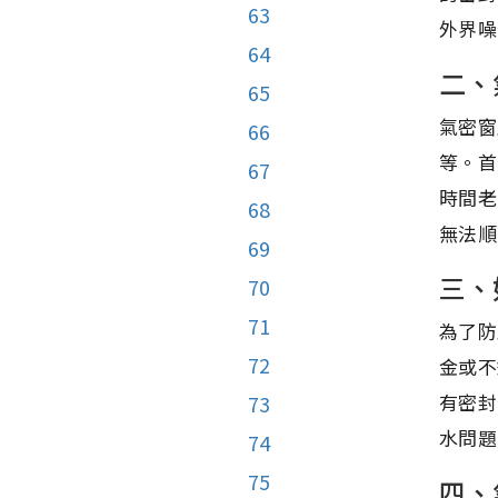
63
外界噪
64
二、
65
氣密窗
66
等。首
67
時間老
68
無法順
69
三、
70
71
為了防
72
金或不
有密封
73
水問題
74
75
四、