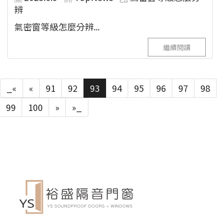
辨
氣密窗等級怎麼分辨...
繼續閱讀
_«
«
91
92
93
94
95
96
97
98
99
100
»
»_