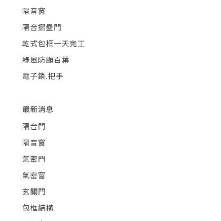
隔音窗
隔音摺疊門
乾式包框一天完工
綠風防颱百葉
電子鎖.把手
最新消息
隔音門
隔音窗
氣密門
氣密窗
玄關門
包框結構