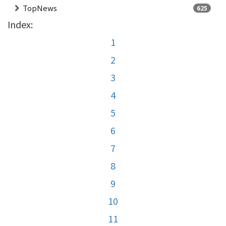
TopNews
625
Index:
1
2
3
4
5
6
7
8
9
10
11