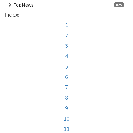
TopNews
625
Index:
1
2
3
4
5
6
7
8
9
10
11