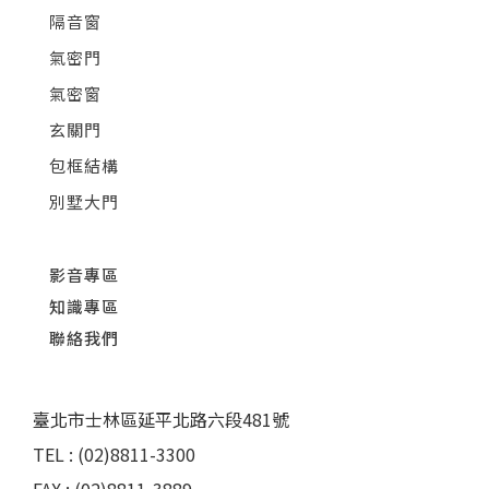
隔音窗
氣密門
氣密窗
玄關門
包框結構
別墅大門
影音專區
知識專區
聯絡我們
臺北市士林區延平北路六段481號
TEL : (02)8811-3300
FAX : (02)8811-3889