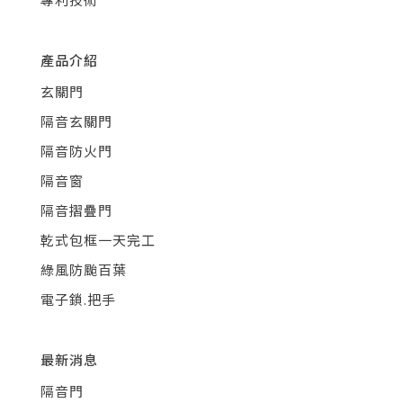
產品介紹
玄關門
隔音玄關門
隔音防火門
隔音窗
隔音摺疊門
乾式包框一天完工
綠風防颱百葉
電子鎖.把手
最新消息
隔音門