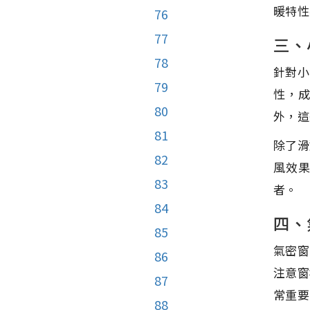
暖特性
76
77
三、
78
針對小
79
性，
80
外，這
81
除了滑
82
風效
83
者。
84
四、
85
氣密窗
86
注意窗
87
常重要
88