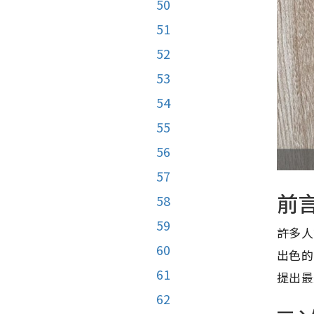
50
51
52
53
54
55
56
57
前
58
59
許多人
60
出色的
61
提出最
62
一、