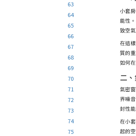
63
小套房
64
能性。
65
致空氣
66
在這樣
67
質的重
68
如何在
69
二、
70
71
氣密窗
界噪音
72
封性能
73
74
在小套
起的空
75