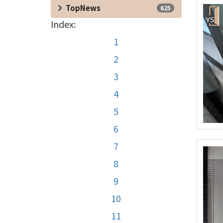
TopNews
625
Index:
1
2
3
4
5
6
7
8
9
10
11