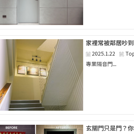
家裡常被鄰居吵到
2025.1.22
To
專業隔音門...
玄關門只是門？你