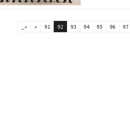
_«
«
91
92
93
94
95
96
97