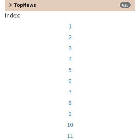
TopNews
625
Index:
1
2
3
4
5
6
7
8
9
10
11