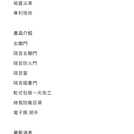
裕盛沿革
專利技術
產品介紹
玄關門
隔音玄關門
隔音防火門
隔音窗
隔音摺疊門
乾式包框一天完工
綠風防颱百葉
電子鎖.把手
最新消息