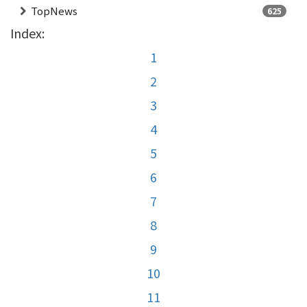
TopNews
625
Index:
1
2
3
4
5
6
7
8
9
10
11