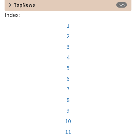
TopNews
625
Index:
1
2
3
4
5
6
7
8
9
10
11