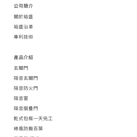
公司簡介
關於裕盛
裕盛沿革
專利技術
產品介紹
玄關門
隔音玄關門
隔音防火門
隔音窗
隔音摺疊門
乾式包框一天完工
綠風防颱百葉