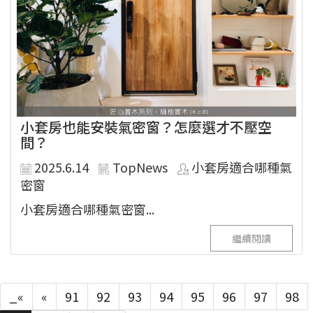
小套房也能安裝氣密窗？怎麼選才不壓空
間？
2025.6.14
TopNews
小套房適合哪種氣
密窗
小套房適合哪種氣密窗...
繼續閱讀
_«
«
91
92
93
94
95
96
97
98