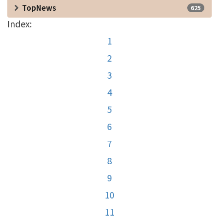
TopNews
625
Index:
1
2
3
4
5
6
7
8
9
10
11