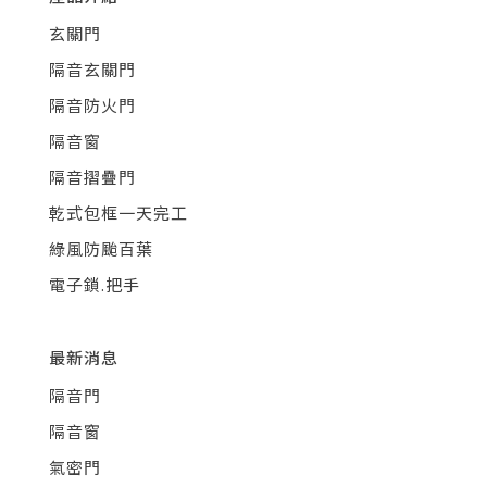
玄關門
隔音玄關門
隔音防火門
隔音窗
隔音摺疊門
乾式包框一天完工
綠風防颱百葉
電子鎖.把手
最新消息
隔音門
隔音窗
氣密門