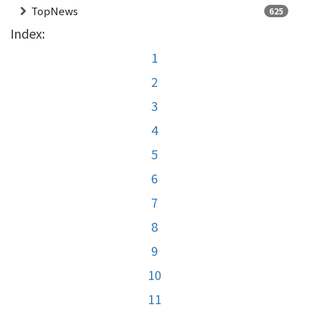
TopNews
625
Index:
1
2
3
4
5
6
7
8
9
10
11