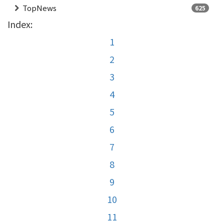
TopNews
625
Index:
1
2
3
4
5
6
7
8
9
10
11