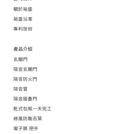
關於裕盛
裕盛沿革
專利技術
產品介紹
玄關門
隔音玄關門
隔音防火門
隔音窗
隔音摺疊門
乾式包框一天完工
綠風防颱百葉
電子鎖.把手