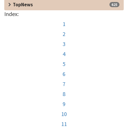
TopNews
625
Index:
1
2
3
4
5
6
7
8
9
10
11