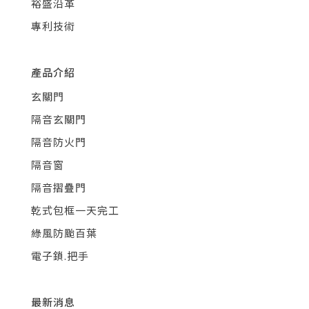
裕盛沿革
專利技術
產品介紹
玄關門
隔音玄關門
隔音防火門
隔音窗
隔音摺疊門
乾式包框一天完工
綠風防颱百葉
電子鎖.把手
最新消息