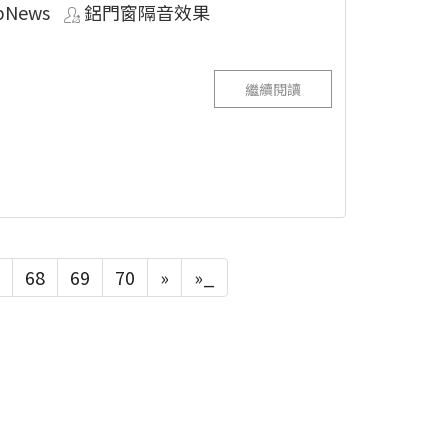
pNews
鋁門窗隔音效果
繼續閱讀
68
69
70
»
»_