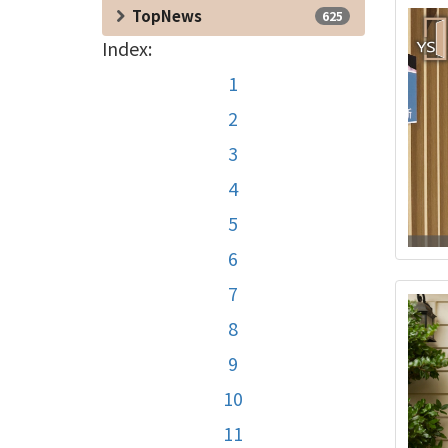
TopNews
625
Index:
1
2
3
4
5
6
7
8
9
10
11